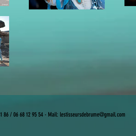
81 86 / 06 68 12 95 54 -
Mail:
lestisseursdebrume@gmail.com